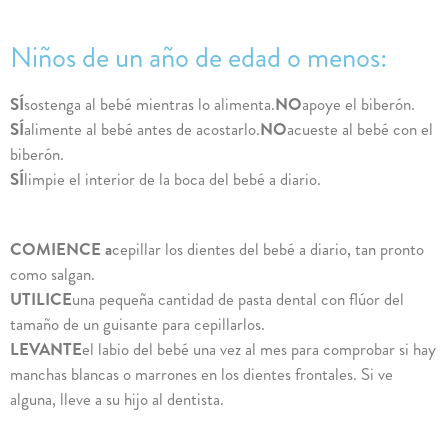
Niños de un año de edad o menos:
SÍ
sostenga al bebé mientras lo alimenta.
NO
apoye el biberón.
SÍ
alimente al bebé antes de acostarlo.
NO
acueste al bebé con el
biberón.
SÍ
limpie el interior de la boca del bebé a diario.
COMIENCE a
cepillar los dientes del bebé a diario, tan pronto
como salgan.
UTILICE
una pequeña cantidad de pasta dental con flúor del
tamaño de un guisante para cepillarlos.
LEVANTE
el labio del bebé una vez al mes para comprobar si hay
manchas blancas o marrones en los dientes frontales. Si ve
alguna, lleve a su hijo al dentista.